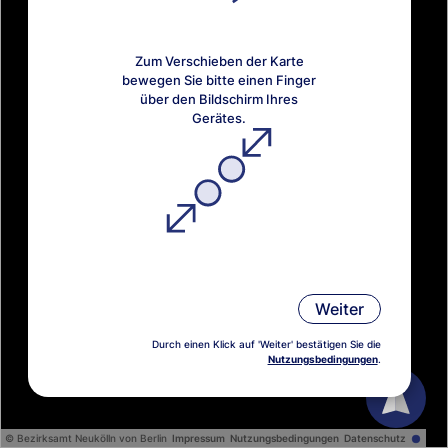
Zum Verschieben der Karte
bewegen Sie bitte einen Finger
über den Bildschirm Ihres
Gerätes.
Zum Herein- und Herauszoomen,
Weiter
bewegen Sie bitte zwei Finger
aufeinander zu oder voneinander
Durch einen Klick auf 'Weiter' bestätigen Sie die
weg.
Nutzungsbedingungen
.
© Bezirksamt Neukölln von Berlin
Impressum
Nutzungsbedingungen
Datenschutz